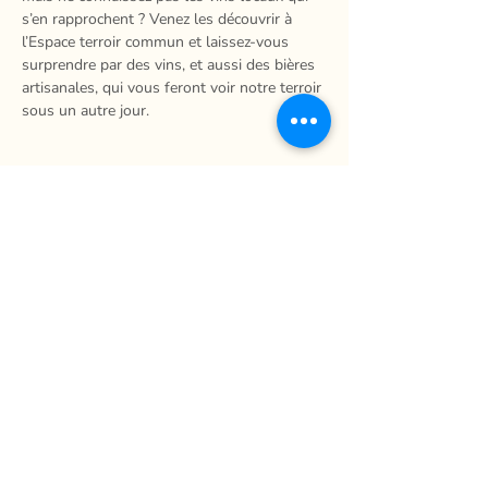
s’en rapprochent ? Venez les découvrir à 
l’Espace terroir commun et laissez-vous 
surprendre par des vins, et aussi des bières 
artisanales, qui vous feront voir notre terroir 
sous un autre jour.
Partager
La Ferme du Mihouli
9, rang de la Barbotte
Lacolle QC J0J 1J0
514 944-5373