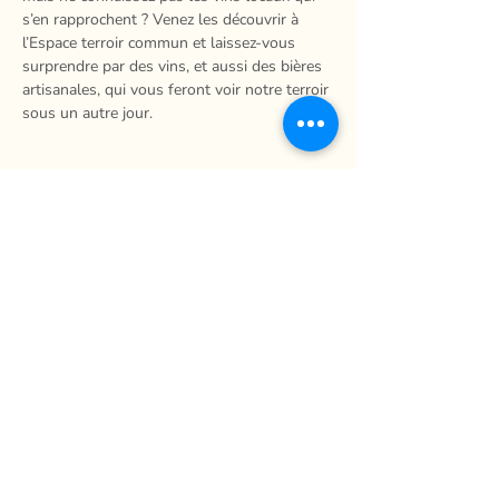
s’en rapprochent ? Venez les découvrir à 
l’Espace terroir commun et laissez-vous 
surprendre par des vins, et aussi des bières 
artisanales, qui vous feront voir notre terroir 
sous un autre jour.
Partager
La Ferme du Mihouli
9, rang de la Barbotte
Lacolle QC J0J 1J0
514 944-5373