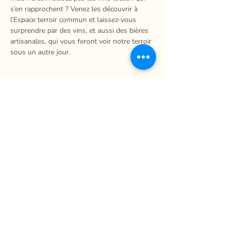
s’en rapprochent ? Venez les découvrir à 
l’Espace terroir commun et laissez-vous 
surprendre par des vins, et aussi des bières 
artisanales, qui vous feront voir notre terroir 
sous un autre jour.
Partager
La Ferme du Mihouli
9, rang de la Barbotte
Lacolle QC J0J 1J0
514 944-5373