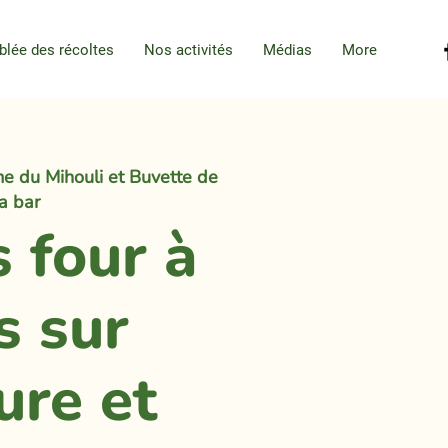
blée des récoltes
Nos activités
Médias
More
e du Mihouli et Buvette de
la bar
s four à
s sur
ure et