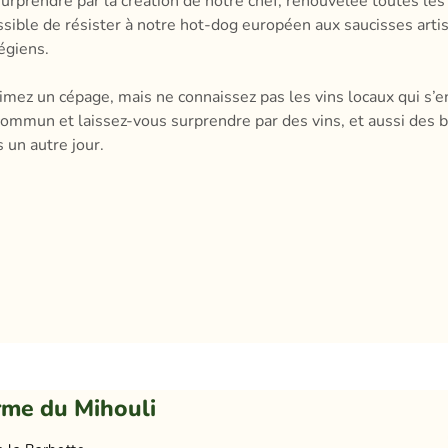
surprendre par la création de notre chef, renouvelée toutes l
sible de résister à notre hot-dog européen aux saucisses artis
giens.​
imez un cépage, mais ne connaissez pas les vins locaux qui s’e
 commun et laissez-vous surprendre par des vins, et aussi des bi
s un autre jour.
rme du Mihouli