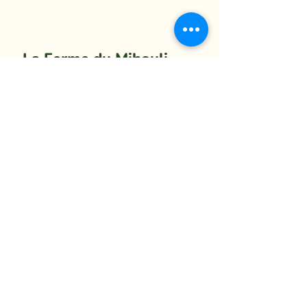
La Ferme du Mihouli
9, rang de la Barbotte
Lacolle QC J0J 1J0
514 944-5373
info@fermedumihouli.com
Inscrivez-vous à notre infolettre
pour ne rien manquer !
M'abonner