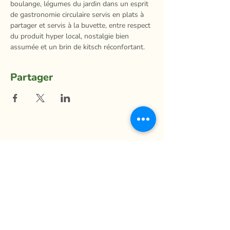
boulange, légumes du jardin dans un esprit 
de gastronomie circulaire servis en plats à 
partager et servis à la buvette, entre respect 
du produit hyper local, nostalgie bien 
assumée et un brin de kitsch réconfortant.
Partager
La Ferme du Mihouli
9, rang de la Barbotte
Lacolle QC J0J 1J0
514 944-5373