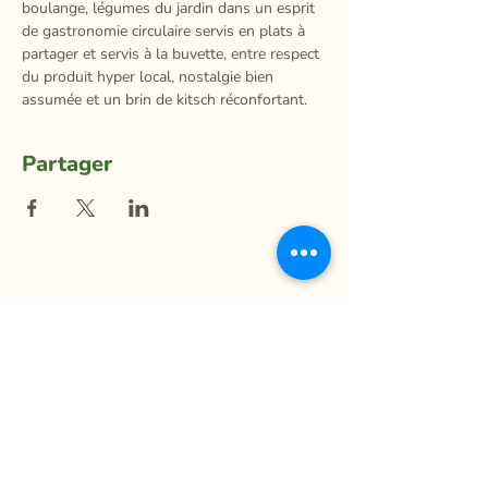
boulange, légumes du jardin dans un esprit 
de gastronomie circulaire servis en plats à 
partager et servis à la buvette, entre respect 
du produit hyper local, nostalgie bien 
assumée et un brin de kitsch réconfortant.
Partager
La Ferme du Mihouli
9, rang de la Barbotte
Lacolle QC J0J 1J0
514 944-5373