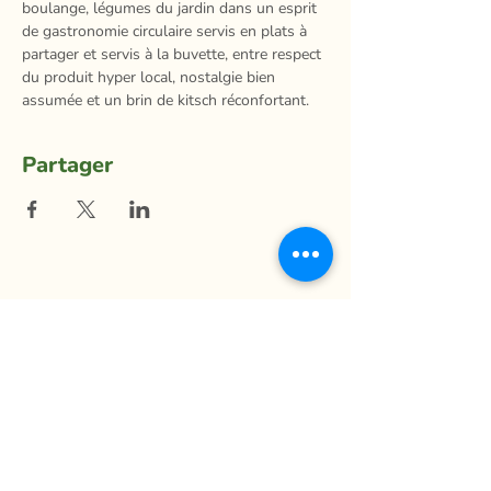
boulange, légumes du jardin dans un esprit 
de gastronomie circulaire servis en plats à 
partager et servis à la buvette, entre respect 
du produit hyper local, nostalgie bien 
assumée et un brin de kitsch réconfortant.
Partager
La Ferme du Mihouli
9, rang de la Barbotte
Lacolle QC J0J 1J0
514 944-5373