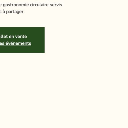
e gastronomie circulaire servis
s à partager.
llet en vente
tres événements