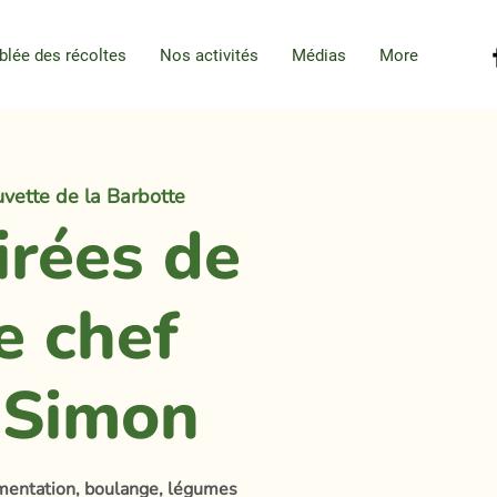
blée des récoltes
Nos activités
Médias
More
vette de la Barbotte
irées de
e chef
-Simon
rmentation, boulange, légumes