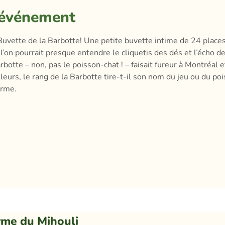
'événement
uvette de la Barbotte! Une petite buvette intime de 24 places,
n pourrait presque entendre le cliquetis des dés et l’écho des
botte – non, pas le poisson-chat ! – faisait fureur à Montréal et,
lleurs, le rang de la Barbotte tire-t-il son nom du jeu ou du p
erme.
rme du Mihouli