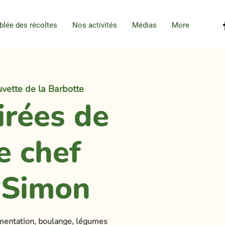
blée des récoltes
Nos activités
Médias
More
vette de la Barbotte
irées de
e chef
-Simon
rmentation, boulange, légumes