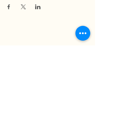
La Ferme du Mihouli
9, rang de la Barbotte
Lacolle QC J0J 1J0
514 944-5373
info@fermedumihouli.com
Inscrivez-vous à notre infolettre
pour ne rien manquer !
M'abonner