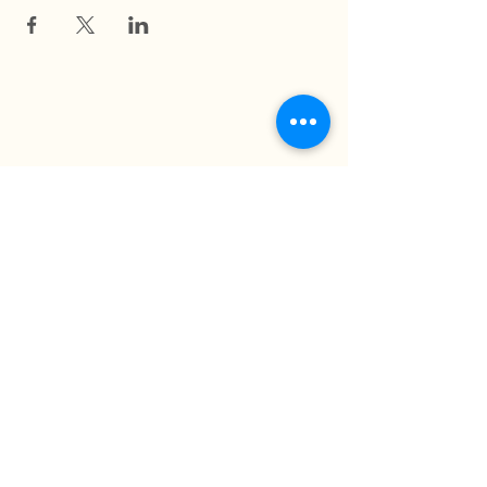
La Ferme du Mihouli
9, rang de la Barbotte
Lacolle QC J0J 1J0
514 944-5373
info@fermedumihouli.com
Inscrivez-vous à notre infolettre
pour ne rien manquer !
M'abonner