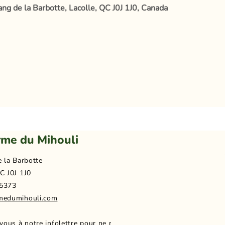
ang de la Barbotte, Lacolle, QC J0J 1J0, Canada
rme du Mihouli
e la Barbotte
C J0J 1J0
5373
medumihouli.com
-vous à notre infolettre pour ne rien