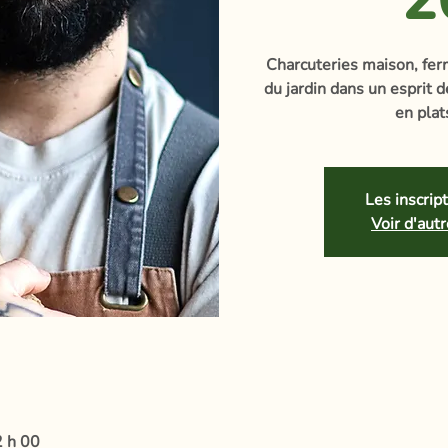
Charcuteries maison, fe
du jardin dans un esprit d
en plat
Les inscrip
Voir d'au
2 h 00