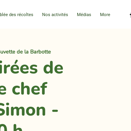
blée des récoltes
Nos activités
Médias
More
uvette de la Barbotte
irées de
e chef
Simon -
0 h