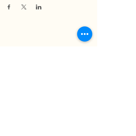
La Ferme du Mihouli
9, rang de la Barbotte
Lacolle QC J0J 1J0
514 944-5373
info@fermedumihouli.com
Inscrivez-vous à notre infolettre
pour ne rien manquer !
M'abonner