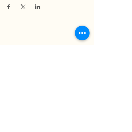
La Ferme du Mihouli
9, rang de la Barbotte
Lacolle QC J0J 1J0
514 944-5373
info@fermedumihouli.com
Inscrivez-vous à notre infolettre
pour ne rien manquer !
M'abonner