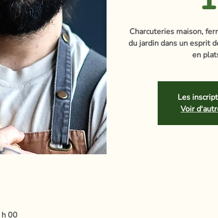
Charcuteries maison, fe
du jardin dans un esprit d
en plat
Les inscrip
Voir d'au
 h 00