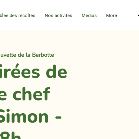
blée des récoltes
Nos activités
Médias
More
uvette de la Barbotte
irées de
e chef
Simon -
8h