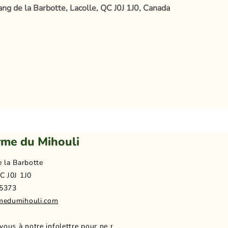
ang de la Barbotte, Lacolle, QC J0J 1J0, Canada
rme du Mihouli
e la Barbotte
C J0J 1J0
5373
medumihouli.com
-vous à notre infolettre pour ne rien