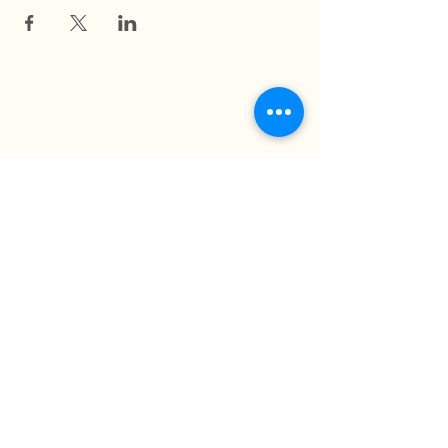
La Ferme du Mihouli
9, rang de la Barbotte
Lacolle QC J0J 1J0
514 944-5373
info@fermedumihouli.com
Inscrivez-vous à notre infolettre
pour ne rien manquer !
M'abonner