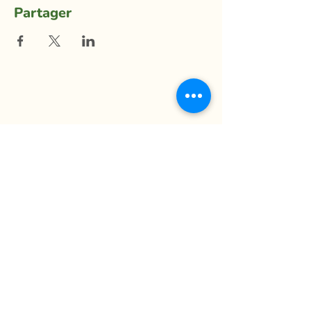
Partager
La Ferme du Mihouli
9, rang de la Barbotte
Lacolle QC J0J 1J0
514 944-5373
info@fermedumihouli.com
Inscrivez-vous à notre infolettre
pour ne rien manquer !