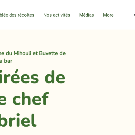
blée des récoltes
Nos activités
Médias
More
e du Mihouli et Buvette de
la bar
irées de
e chef
briel