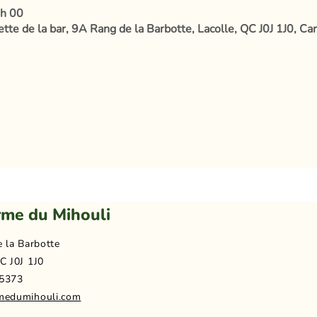
 h 00
tte de la bar, 9A Rang de la Barbotte, Lacolle, QC J0J 1J0, Ca
rme du Mihouli
e la Barbotte
C J0J 1J0
5373
medumihouli.com