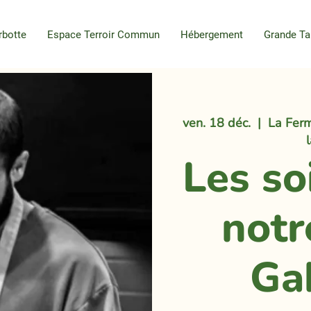
rbotte
Espace Terroir Commun
Hébergement
Grande Ta
ven. 18 déc.
  |  
La Ferm
Les so
notr
Ga