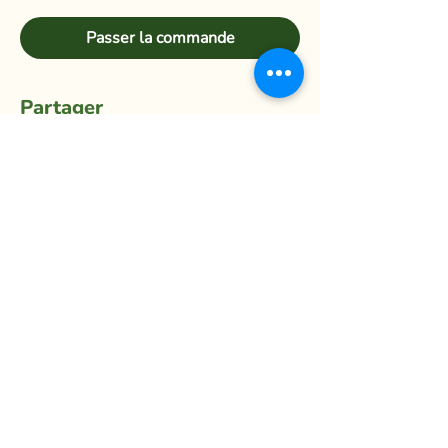
Passer la commande
Partager
La Ferme du Mihouli
9, rang de la Barbotte
Lacolle QC J0J 1J0
514 944-5373
info@fermedumihouli.com