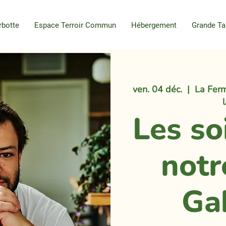
rbotte
Espace Terroir Commun
Hébergement
Grande Ta
ven. 04 déc.
  |  
La Ferm
Les so
notr
Ga