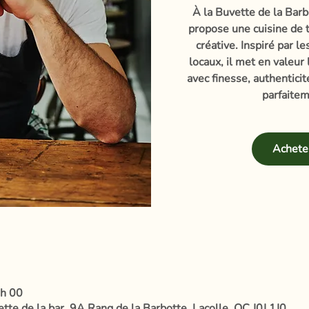
À la Buvette de la Barb
propose une cuisine de t
créative. Inspiré par l
locaux, il met en valeur
avec finesse, authentici
parfaitem
Acheter
 h 00
te de la bar, 9A Rang de la Barbotte, Lacolle, QC J0J 1J0,