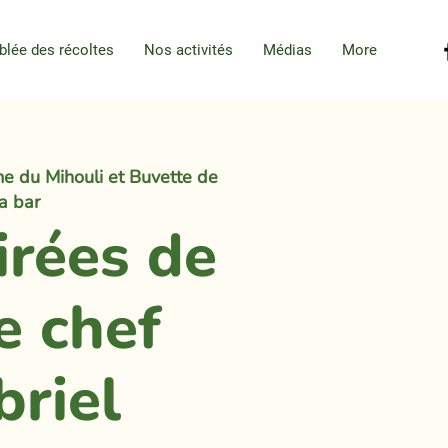
blée des récoltes
Nos activités
Médias
More
e du Mihouli et Buvette de
la bar
irées de
e chef
briel