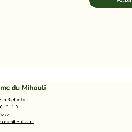
Passer
rme du Mihouli
e la Barbotte
C J0J 1J0
5373
medumihouli.com