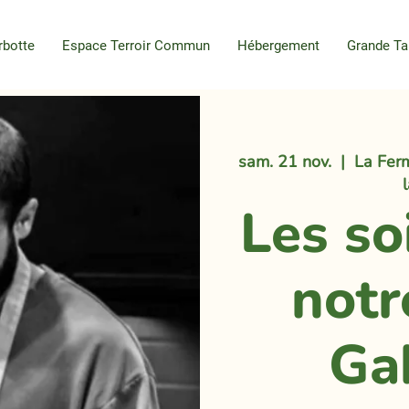
rbotte
Espace Terroir Commun
Hébergement
Grande Ta
sam. 21 nov.
  |  
La Ferm
Les so
notr
Ga