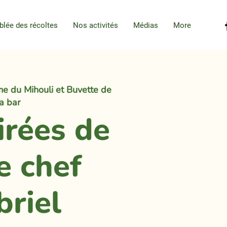
blée des récoltes
Nos activités
Médias
More
e du Mihouli et Buvette de
la bar
irées de
e chef
briel