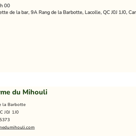
 h 00
tte de la bar, 9A Rang de la Barbotte, Lacolle, QC J0J 1J0, Ca
rme du Mihouli
e la Barbotte
C J0J 1J0
5373
medumihouli.com