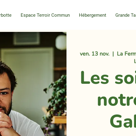
rbotte
Espace Terroir Commun
Hébergement
Grande Ta
ven. 13 nov.
  |  
La Ferm
Les so
notr
Ga