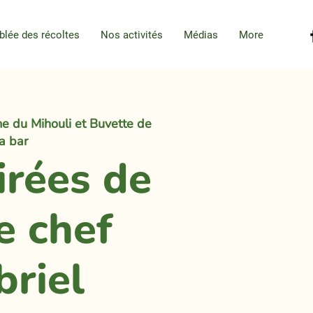
blée des récoltes
Nos activités
Médias
More
e du Mihouli et Buvette de
la bar
irées de
e chef
briel