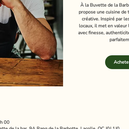
À la Buvette de la Barb
propose une cuisine de t
créative. Inspiré par l
locaux, il met en valeur
avec finesse, authentici
parfaitem
Acheter
 h 00
te de la bar, 9A Rang de la Barbotte, Lacolle, QC J0J 1J0,