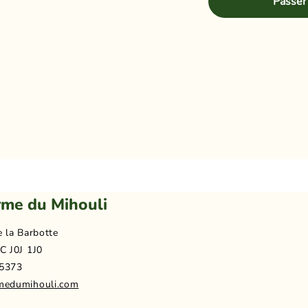
Passer
rme du Mihouli
e la Barbotte
C J0J 1J0
5373
medumihouli.com