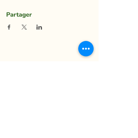
Partager
La Ferme du Mihouli
9, rang de la Barbotte
Lacolle QC J0J 1J0
514 944-5373
info@fermedumihouli.com
Inscrivez-vous à notre infolettre
pour ne rien manquer !