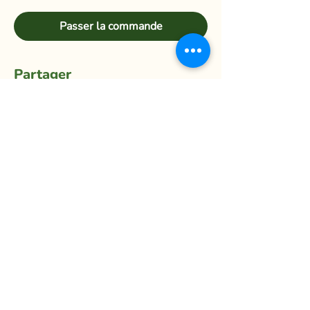
Passer la commande
Partager
La Ferme du Mihouli
9, rang de la Barbotte
Lacolle QC J0J 1J0
514 944-5373
info@fermedumihouli.com