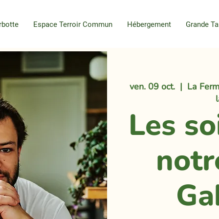
rbotte
Espace Terroir Commun
Hébergement
Grande Ta
ven. 09 oct.
  |  
La Ferm
Les so
notr
Ga