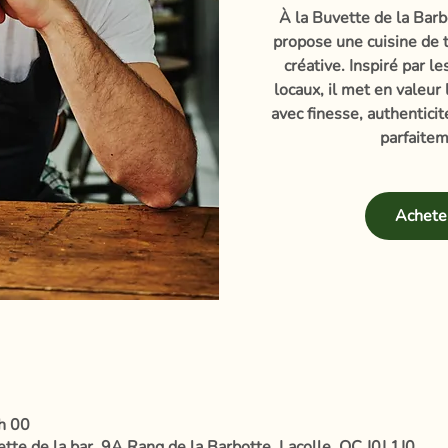
À la Buvette de la Barb
propose une cuisine de t
créative. Inspiré par l
locaux, il met en valeur
avec finesse, authentici
parfaitem
Acheter
h 00
te de la bar, 9A Rang de la Barbotte, Lacolle, QC J0J 1J0,