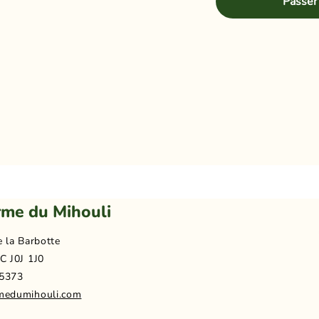
Passer
rme du Mihouli
e la Barbotte
C J0J 1J0
5373
medumihouli.com