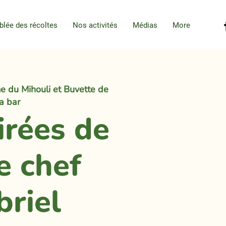
blée des récoltes
Nos activités
Médias
More
e du Mihouli et Buvette de
la bar
irées de
e chef
briel