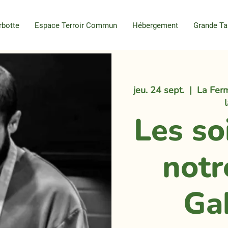
rbotte
Espace Terroir Commun
Hébergement
Grande Ta
jeu. 24 sept.
  |  
La Ferm
Les so
notr
Ga