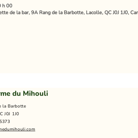
0 h 00
tte de la bar, 9A Rang de la Barbotte, Lacolle, QC J0J 1J0, Ca
rme du Mihouli
e la Barbotte
C J0J 1J0
5373
medumihouli.com