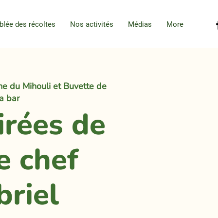
blée des récoltes
Nos activités
Médias
More
e du Mihouli et Buvette de
la bar
irées de
e chef
briel