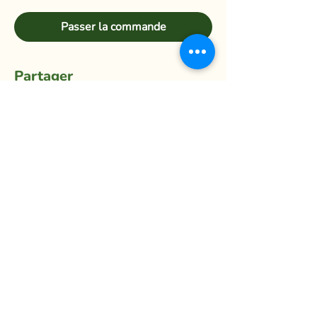
Passer la commande
Partager
La Ferme du Mihouli
9, rang de la Barbotte
Lacolle QC J0J 1J0
514 944-5373
info@fermedumihouli.com