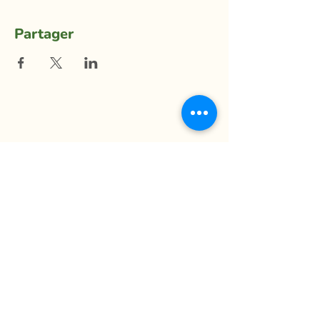
Partager
La Ferme du Mihouli
9, rang de la Barbotte
Lacolle QC J0J 1J0
514 944-5373
info@fermedumihouli.com
Inscrivez-vous à notre infolettre
pour ne rien manquer !