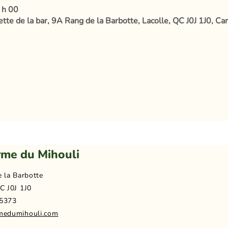
 h 00
tte de la bar, 9A Rang de la Barbotte, Lacolle, QC J0J 1J0, Ca
rme du Mihouli
e la Barbotte
C J0J 1J0
5373
medumihouli.com