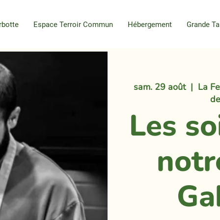
rbotte
Espace Terroir Commun
Hébergement
Grande Ta
sam. 29 août
  |  
La Fe
de
Les so
notr
Ga