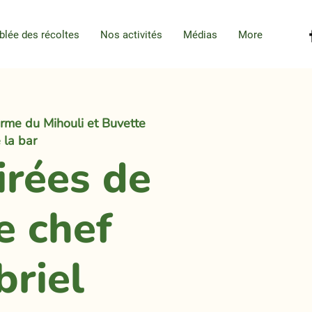
blée des récoltes
Nos activités
Médias
More
rme du Mihouli et Buvette
 la bar
irées de
e chef
briel