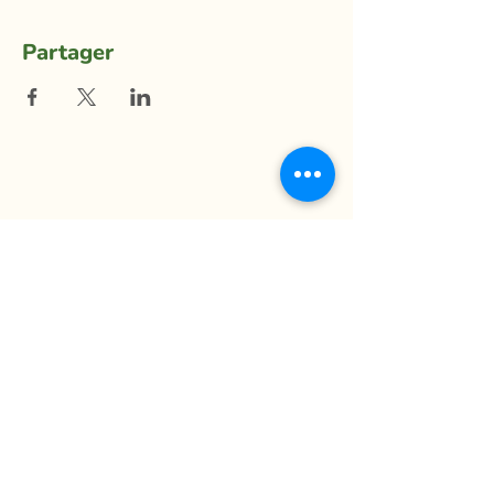
Partager
La Ferme du Mihouli
9, rang de la Barbotte
Lacolle QC J0J 1J0
514 944-5373
info@fermedumihouli.com
Inscrivez-vous à notre infolettre
pour ne rien manquer !