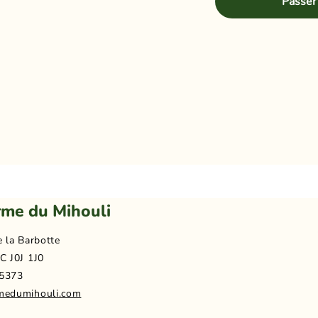
Passer
rme du Mihouli
e la Barbotte
C J0J 1J0
5373
medumihouli.com