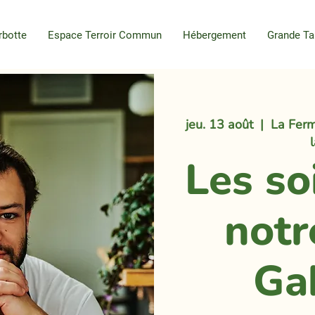
rbotte
Espace Terroir Commun
Hébergement
Grande Ta
jeu. 13 août
  |  
La Ferm
Les so
notr
Ga