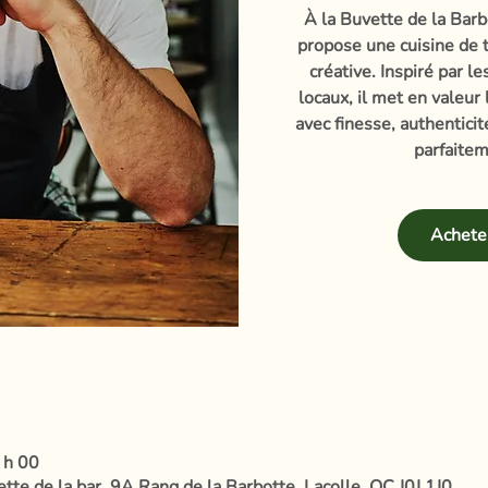
À la Buvette de la Barb
propose une cuisine de t
créative. Inspiré par l
locaux, il met en valeur
avec finesse, authentici
parfaitem
Acheter
 h 00
te de la bar, 9A Rang de la Barbotte, Lacolle, QC J0J 1J0,