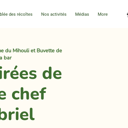
blée des récoltes
Nos activités
Médias
More
e du Mihouli et Buvette de
la bar
irées de
e chef
briel