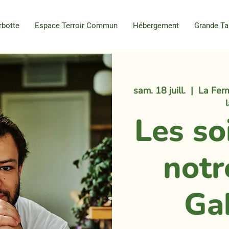
rbotte
Espace Terroir Commun
Hébergement
Grande Ta
sam. 18 juill.
  |  
La Ferm
Les so
notr
Ga