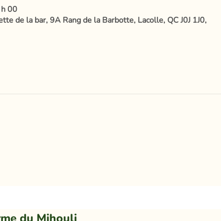
 h 00
te de la bar, 9A Rang de la Barbotte, Lacolle, QC J0J 1J0,
rme du Mihouli