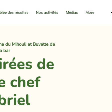
blée des récoltes
Nos activités
Médias
More
e du Mihouli et Buvette de
la bar
irées de
e chef
briel