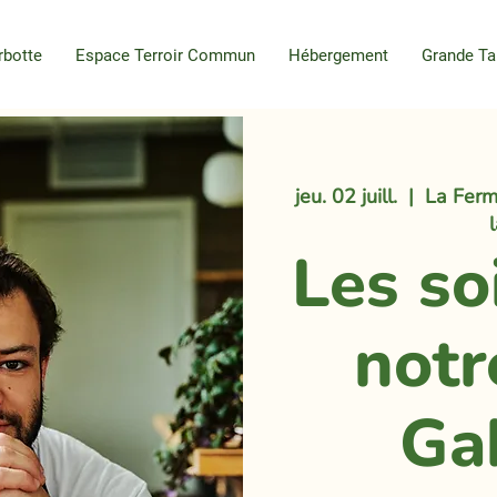
rbotte
Espace Terroir Commun
Hébergement
Grande Ta
jeu. 02 juill.
  |  
La Ferm
Les so
notr
Ga