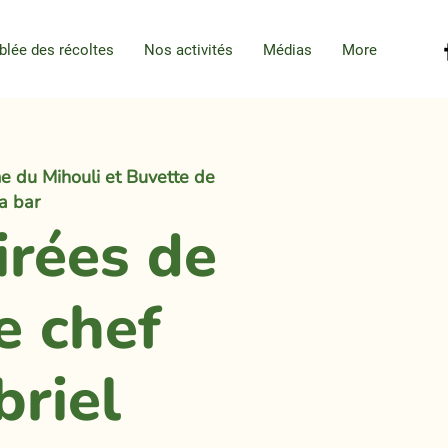
blée des récoltes
Nos activités
Médias
More
e du Mihouli et Buvette de
la bar
irées de
e chef
briel