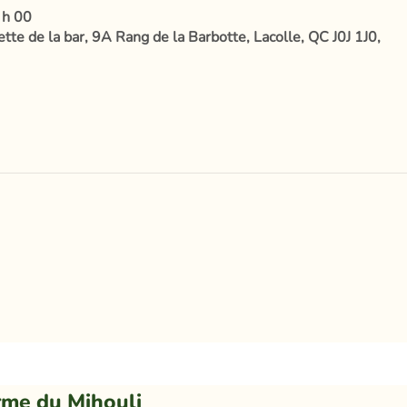
 h 00
te de la bar, 9A Rang de la Barbotte, Lacolle, QC J0J 1J0,
rme du Mihouli