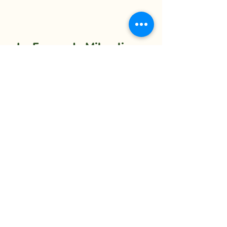
La Ferme du Mihouli
9, rang de la Barbotte
Lacolle QC J0J 1J0
514 944-5373
info@fermedumihouli.com
Inscrivez-vous à notre infolettre
pour ne rien manquer !
M'abonner