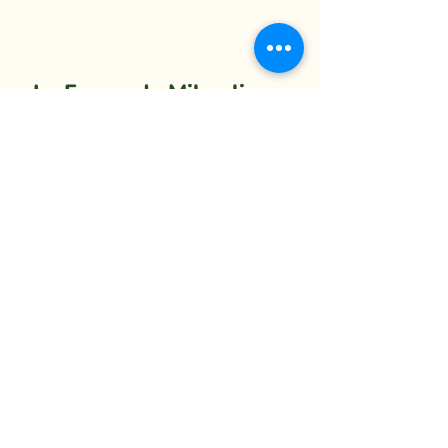
La Ferme du Mihouli
9, rang de la Barbotte
Lacolle QC J0J 1J0
514 944-5373
info@fermedumihouli.com
Inscrivez-vous à notre infolettre
pour ne rien manquer !
M'abonner