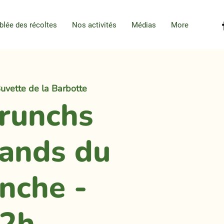
blée des récoltes
Nos activités
Médias
More
uvette de la Barbotte
brunchs
ands du
nche -
2h