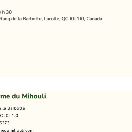
3 h 30
Rang de la Barbotte, Lacolle, QC J0J 1J0, Canada
rme du Mihouli
e la Barbotte
C J0J 1J0
5373
medumihouli.com