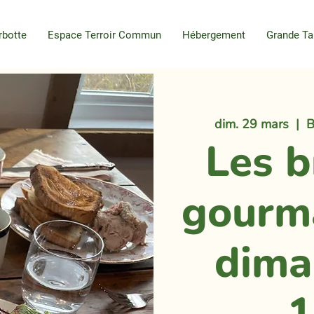
rbotte
Espace Terroir Commun
Hébergement
Grande Ta
dim. 29 mars
  |  
B
Les 
gourm
dima
1