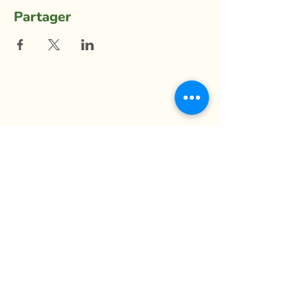
Partager
La Ferme du Mihouli
9, rang de la Barbotte
Lacolle QC J0J 1J0
514 944-5373
info@fermedumihouli.com
Inscrivez-vous à notre infolettre
pour ne rien manquer !