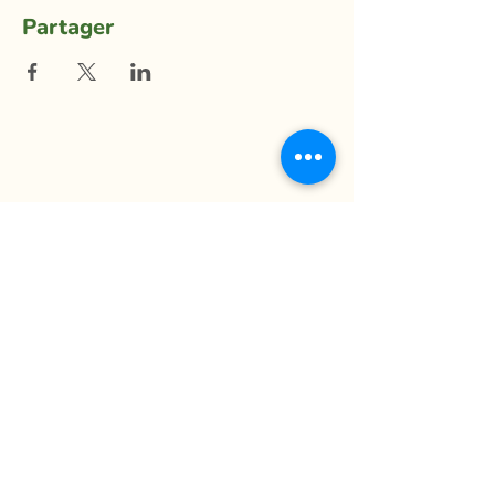
Partager
La Ferme du Mihouli
9, rang de la Barbotte
Lacolle QC J0J 1J0
514 944-5373
info@fermedumihouli.com
Inscrivez-vous à notre infolettre
pour ne rien manquer !