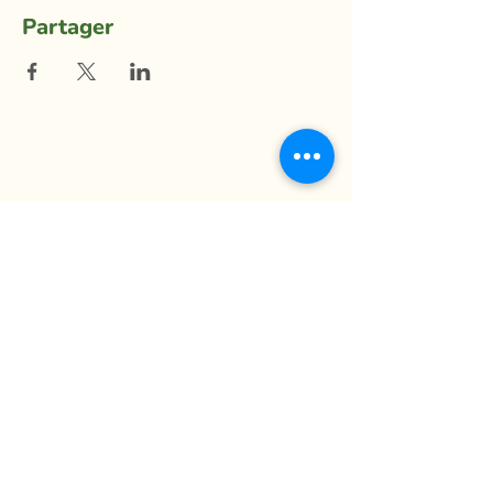
Partager
La Ferme du Mihouli
9, rang de la Barbotte
Lacolle QC J0J 1J0
514 944-5373
info@fermedumihouli.com
Inscrivez-vous à notre infolettre
pour ne rien manquer !