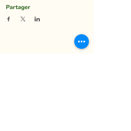
Partager
La Ferme du Mihouli
9, rang de la Barbotte
Lacolle QC J0J 1J0
514 944-5373
info@fermedumihouli.com
Inscrivez-vous à notre infolettre
pour ne rien manquer !