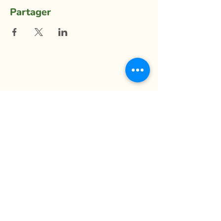
Partager
La Ferme du Mihouli
9, rang de la Barbotte
Lacolle QC J0J 1J0
514 944-5373
info@fermedumihouli.com
Inscrivez-vous à notre infolettre
pour ne rien manquer !