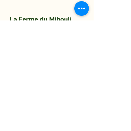
La Ferme du Mihouli
9, rang de la Barbotte
Lacolle QC J0J 1J0
514 944-5373
info@fermedumihouli.com
Inscrivez-vous à notre infolettre
pour ne rien manquer !
M'abonner