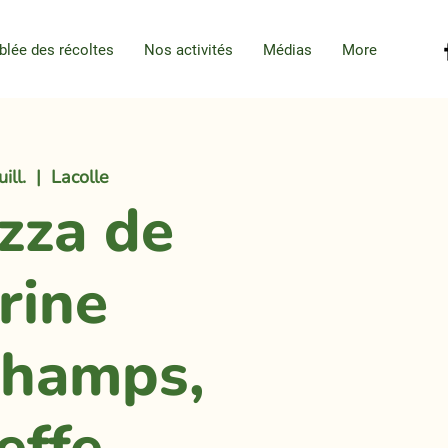
blée des récoltes
Nos activités
Médias
More
ill.
  |  
Lacolle
izza de
rine
hamps,
effe