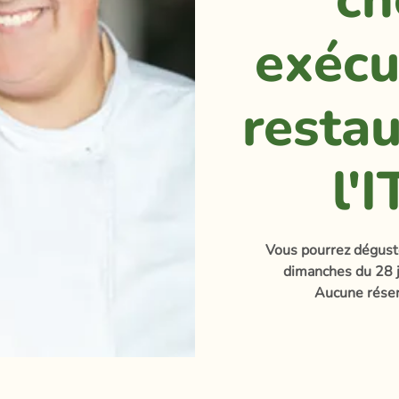
exécu
resta
l'
Vous pourrez déguste
dimanches du 28 j
Aucune réser