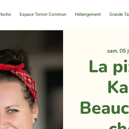
rbotte
Espace Terroir Commun
Hébergement
Grande Ta
sam. 05 ju
La p
Ka
Beauc
ch