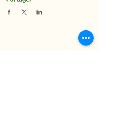
La Ferme du Mihouli
9, rang de la Barbotte
Lacolle QC J0J 1J0
514 944-5373
info@fermedumihouli.com
Inscrivez-vous à notre infolettre
pour ne rien manquer !
M'abonner