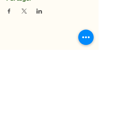
La Ferme du Mihouli
9, rang de la Barbotte
Lacolle QC J0J 1J0
514 944-5373
info@fermedumihouli.com
Inscrivez-vous à notre infolettre
pour ne rien manquer !
M'abonner