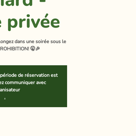
e privée
longez dans une soirée sous le
PROHIBITION! 🤫🎉
période de réservation est
lez communiquer avec
ganisateur
.