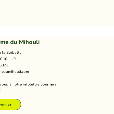
rme du Mihouli
e la Barbotte
C J0J 1J0
5373
medumihouli.com
-vous à notre infolettre pour ne rien
!
bonner