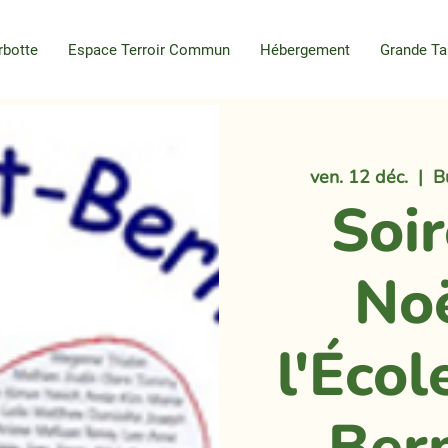
rbotte
Espace Terroir Commun
Hébergement
Grande Ta
ven. 12 déc.
  |  
B
Soi
No
l'Écol
Ber