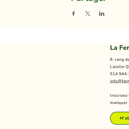
La Fe
9, rang d
Lacolle Q
514 944-
info@fer
Inscrivez
manquer 
M'a