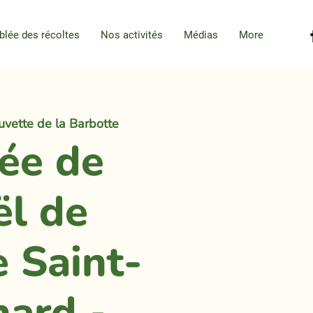
blée des récoltes
Nos activités
Médias
More
uvette de la Barbotte
rée de
ël de
e Saint-
nard -