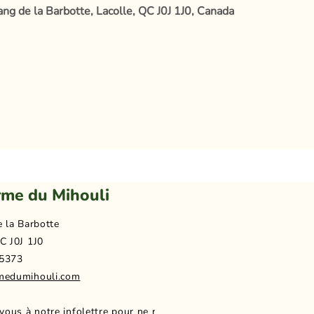
ang de la Barbotte, Lacolle, QC J0J 1J0, Canada
rme du Mihouli
e la Barbotte
C J0J 1J0
5373
medumihouli.com
-vous à notre infolettre pour ne rien