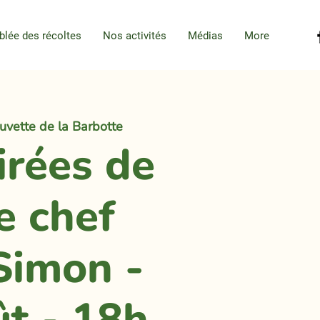
blée des récoltes
Nos activités
Médias
More
uvette de la Barbotte
irées de
e chef
Simon -
ût - 18h