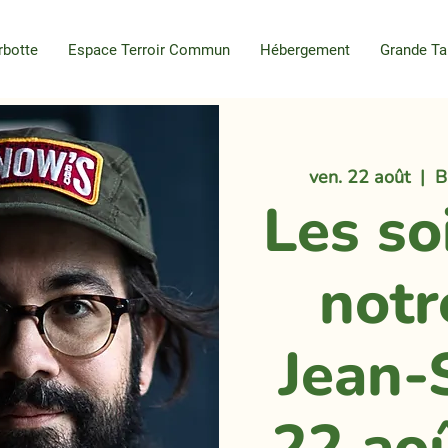
rbotte
Espace Terroir Commun
Hébergement
Grande Ta
ven. 22 août
  |  
B
Les so
notr
Jean-
22 ao