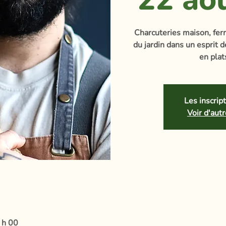
Charcuteries maison, fe
du jardin dans un esprit d
en plat
Les inscrip
Voir d'au
 h 00