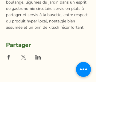
boulange, légumes du jardin dans un esprit 
de gastronomie circulaire servis en plats à 
partager et servis à la buvette, entre respect 
du produit hyper local, nostalgie bien 
assumée et un brin de kitsch réconfortant.
Partager
La Ferme du Mihouli
9, rang de la Barbotte
Lacolle QC J0J 1J0
514 944-5373