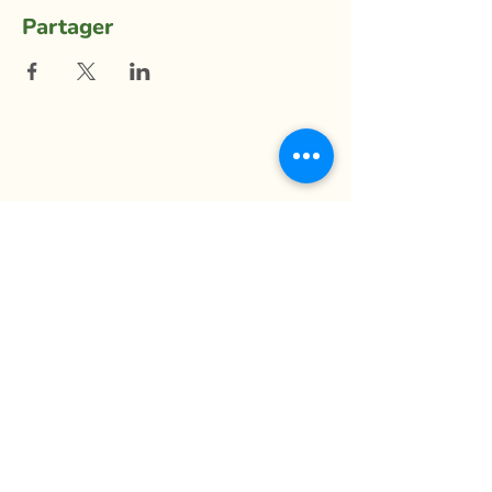
Partager
La Ferme du Mihouli
9, rang de la Barbotte
Lacolle QC J0J 1J0
514 944-5373
info@fermedumihouli.com
Inscrivez-vous à notre infolettre
pour ne rien manquer !